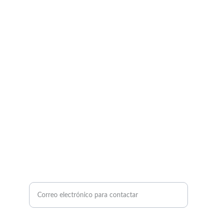
Compro Oro Mallorca
Compra y tasación de metales y relojes.
PLATA - ORO - PLATINO - DIAMANTES - RELOJES
971 389 825
eltasadorap@gmail.com
Introduce tu correo electrónico aquí